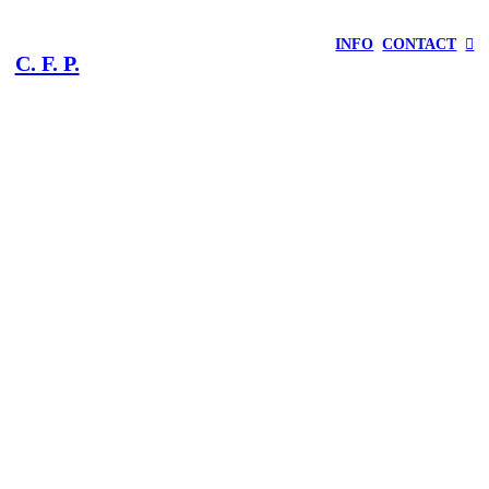
INFO
CONTACT
︎
C. F. P.